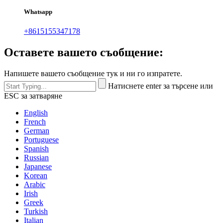
Whatsapp
+8615155347178
Оставете вашето съобщение:
Напишете вашето съобщение тук и ни го изпратете.
Натиснете enter за търсене или
ESC за затваряне
English
French
German
Portuguese
Spanish
Russian
Japanese
Korean
Arabic
Irish
Greek
Turkish
Italian