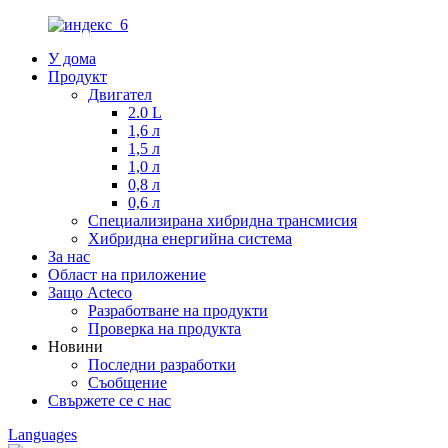
У дома
Продукт
Двигател
2.0 L
1,6 л
1,5 л
1,0 л
0,8 л
0,6 л
Специализирана хибридна трансмисия
Хибридна енергийна система
За нас
Област на приложение
Защо Acteco
Разработване на продукти
Проверка на продукта
Новини
Последни разработки
Съобщение
Свържете се с нас
Languages