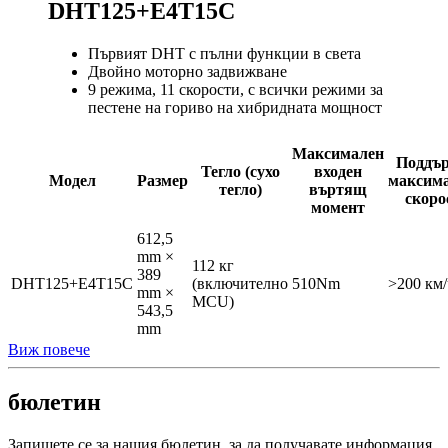
DHT125+E4T15C
Първият DHT с пълни функции в света
Двойно моторно задвижване
9 режима, 11 скорости, с всички режими за
пестене на гориво на хибридната мощност
Максимален
Поддъ
Тегло (сухо
входен
Модел
Размер
максим
тегло)
въртящ
скоро
момент
612,5
mm ×
112 кг
389
DHT125+E4T15C
(включително
510Nm
>200 км/
mm ×
MCU)
543,5
mm
Виж повече
бюлетин
Запишете се за нашия бюлетин, за да получавате информация